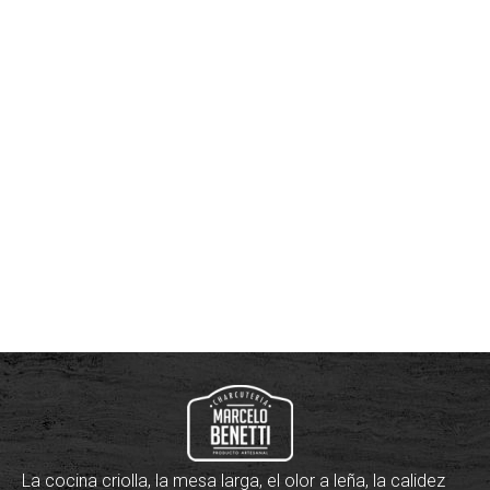
La cocina criolla, la mesa larga, el olor a leña, la calidez