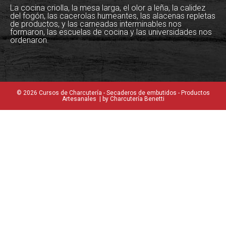
La cocina criolla, la mesa larga, el olor a leña, la calidez
del fogón, las cacerolas humeantes, las alacenas repletas
de productos, y las carneadas interminables nos
formaron, las escuelas de cocina y las universidades nos
ordenaron.
© 2026 Cursos de Charcutería - Secaderos de embutidos - Productos
Artesanales | by Charcutería Benetti