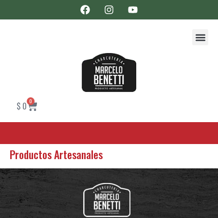
0
$
0
Productos Artesanales